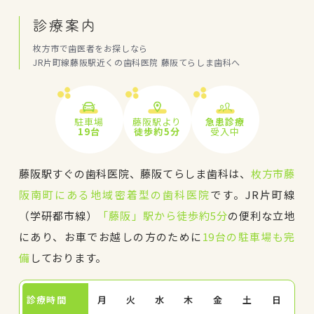
診療案内
枚方市で歯医者をお探しなら
JR片町線藤阪駅近くの歯科医院 藤阪てらしま歯科へ
駐車場
藤阪駅より
急患診療
19台
徒歩約5分
受入中
藤阪駅すぐの歯科医院、藤阪てらしま歯科は、
枚方市藤
阪南町にある地域密着型の歯科医院
です。JR片町線
（学研都市線）
「藤阪」駅から徒歩約5分
の便利な立地
にあり、お車でお越しの方のために
19台の駐車場も完
備
しております。
診療時間
月
火
水
木
金
土
日