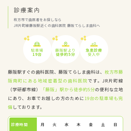
診療案内
枚方市で歯医者をお探しなら
JR片町線藤阪駅近くの歯科医院 藤阪てらしま歯科へ
駐車場
藤阪駅より
急患診療
19台
徒歩約5分
受入中
藤阪駅すぐの歯科医院、藤阪てらしま歯科は、
枚方市藤
阪南町にある地域密着型の歯科医院
です。JR片町線
（学研都市線）
「藤阪」駅から徒歩約5分
の便利な立地
にあり、お車でお越しの方のために
19台の駐車場も完
備
しております。
診療時間
月
火
水
木
金
土
日