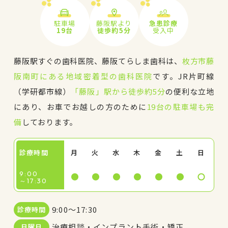
駐車場
藤阪駅より
急患診療
19台
徒歩約5分
受入中
藤阪駅すぐの歯科医院、藤阪てらしま歯科は、
枚方市藤
阪南町にある地域密着型の歯科医院
です。JR片町線
（学研都市線）
「藤阪」駅から徒歩約5分
の便利な立地
にあり、お車でお越しの方のために
19台の駐車場も完
備
しております。
診療時間
月
火
水
木
金
土
日
9:00
～17:30
9:00～17:30
診療時間
治療相談・インプラント手術・矯正
日曜日