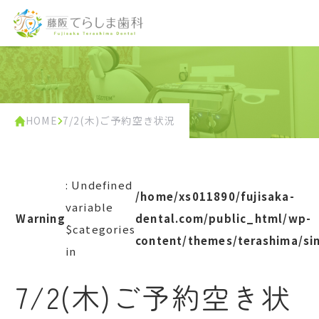
HOME
7/2(木)ご予約空き状況
: Undefined
/home/xs011890/fujisaka-
variable
Warning
dental.com/public_html/wp-
$categories
content/themes/terashima/si
in
7/2(木)ご予約空き状