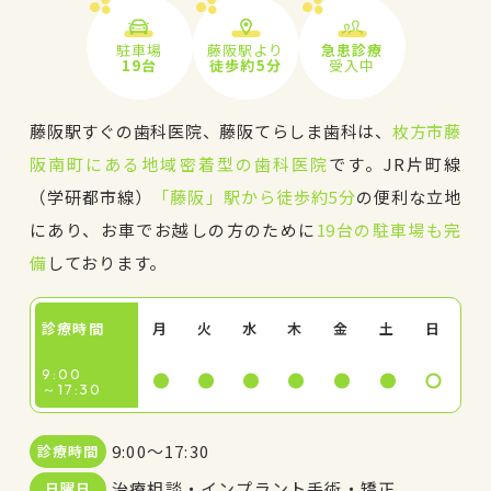
駐車場
藤阪駅より
急患診療
19台
徒歩約5分
受入中
藤阪駅すぐの歯科医院、藤阪てらしま歯科は、
枚方市藤
阪南町にある地域密着型の歯科医院
です。JR片町線
（学研都市線）
「藤阪」駅から徒歩約5分
の便利な立地
にあり、お車でお越しの方のために
19台の駐車場も完
備
しております。
診療時間
月
火
水
木
金
土
日
9:00
～17:30
9:00～17:30
診療時間
治療相談・インプラント手術・矯正
日曜日