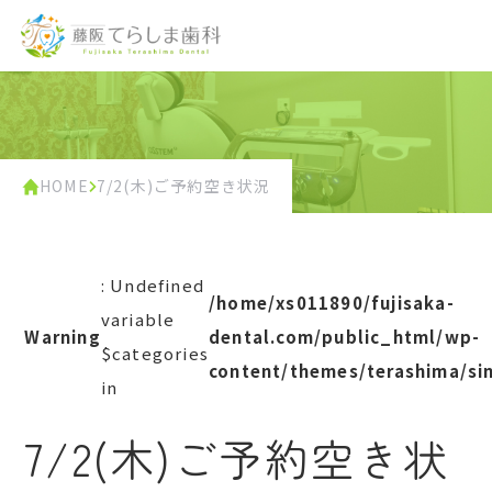
HOME
7/2(木)ご予約空き状況
: Undefined
/home/xs011890/fujisaka-
variable
Warning
dental.com/public_html/wp-
$categories
content/themes/terashima/si
in
7/2(木)ご予約空き状