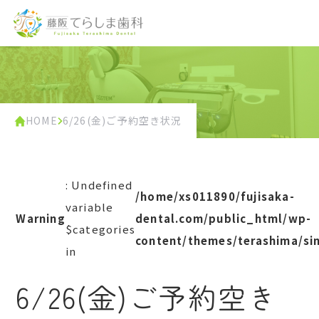
HOME
6/26(金)ご予約空き状況
: Undefined
/home/xs011890/fujisaka-
variable
Warning
dental.com/public_html/wp-
$categories
content/themes/terashima/si
in
6/26(金)ご予約空き