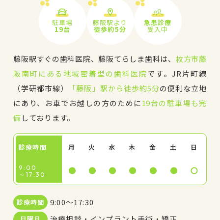
駐車場
藤阪駅より
急患診療
19台
徒歩約5分
受入中
藤阪駅すぐの歯科医院、藤阪てらしま歯科は、
枚方市藤
阪南町にある地域密着型の歯科医院
です。JR片町線
（学研都市線）
「藤阪」駅から徒歩約5分
の便利な立地
にあり、お車でお越しの方のために
19台の駐車場も完
備
しております。
診療時間
月
火
水
木
金
土
日
9:00
～17:30
9:00～17:30
診療時間
治療相談・インプラント手術・矯正
日曜日