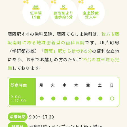
駐車場
藤阪駅より
急患診療
19台
徒歩約5分
受入中
藤阪駅すぐの歯科医院、藤阪てらしま歯科は、
枚方市藤
阪南町にある地域密着型の歯科医院
です。JR片町線
（学研都市線）
「藤阪」駅から徒歩約5分
の便利な立地
にあり、お車でお越しの方のために
19台の駐車場も完
備
しております。
診療時間
月
火
水
木
金
土
日
9:00
～17:30
9:00～17:30
診療時間
治療相談・インプラント手術・矯正
日曜日