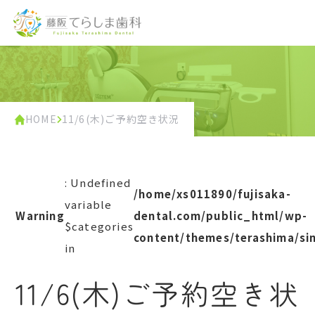
HOME
11/6(木)ご予約空き状況
: Undefined
/home/xs011890/fujisaka-
variable
Warning
dental.com/public_html/wp-
$categories
content/themes/terashima/si
in
11/6(木)ご予約空き状